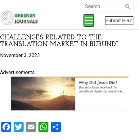
Submit Here
CHALLENGES RELATED TO THE
TRANSLATION MARKET IN BURUNDI
November 3, 2023
Advertisements
F
T
E
W
S
a
wi
m
h
h