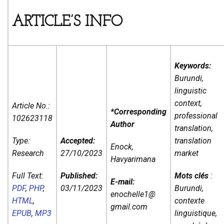
ARTICLE’S INFO
Keywords:
Burundi,
linguistic
context,
Article No.:
*Corresponding
professional
102623118
Author
translation,
Type:
Accepted:
translation
Enock,
Research
27/10/2023
market
Havyarimana
Full Text:
Published:
Mots clés
:
E-mail:
PDF
,
PHP
,
03/11/2023
Burundi,
enochelle1@
HTML
,
contexte
gmail.com
EPUB
,
MP3
linguistique,