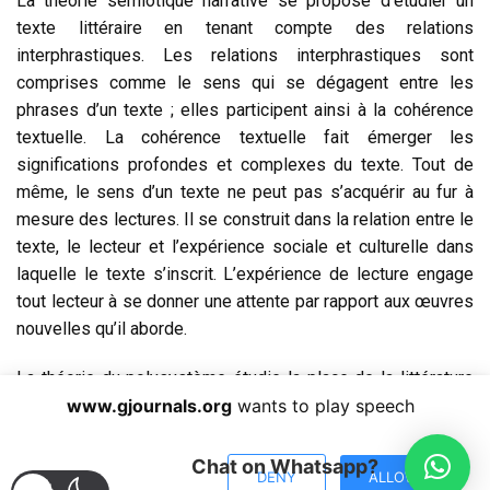
La théorie sémiotique narrative se propose d’étudier un
texte littéraire en tenant compte des relations
interphrastiques. Les relations interphrastiques sont
comprises comme le sens qui se dégagent entre les
phrases d’un texte ; elles participent ainsi à la cohérence
textuelle. La cohérence textuelle fait émerger les
significations profondes et complexes du texte. Tout de
même, le sens d’un texte ne peut pas s’acquérir au fur à
mesure des lectures. Il se construit dans la relation entre le
texte, le lecteur et l’expérience sociale et culturelle dans
laquelle le texte s’inscrit. L’expérience de lecture engage
tout lecteur à se donner une attente par rapport aux œuvres
nouvelles qu’il aborde.
La théorie du polysystème étudie la place de la littérature
traduite au sein des systèmes historique et littéraire de la
www.gjournals.org
wants to play speech
culture cible.
Chat on Whatsapp?
DENY
ALLOW
D’après Even-Zohar cité par Guidère (2010 : 75), le terme «