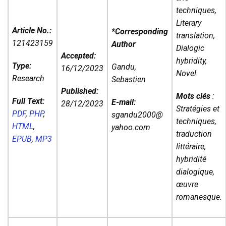
techniques,
Literary
Article No.:
*Corresponding
translation,
121423159
Author
Dialogic
Accepted:
hybridity,
Type:
Gandu,
16/12/2023
Novel.
Research
Sebastien
Published:
Mots clés
:
Full Text:
E-mail:
28/12/2023
Stratégies et
PDF
,
PHP
,
sgandu2000@
techniques,
HTML
,
yahoo.com
traduction
EPUB
,
MP3
littéraire,
hybridité
dialogique,
œuvre
romanesque.