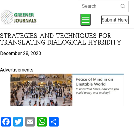
Submit Here
STRATEGIES AND TECHNIQUES FOR
TRANSLATING DIALOGICAL HYBRIDITY
December 28, 2023
Advertisements
F
T
E
W
S
a
wi
m
h
h