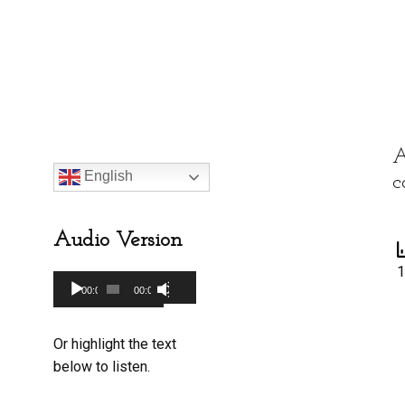
 of Social Sciences
, 14(1): 59-67.
A
English
c
Audio Version
1
Audio
00:00
00:00
Use
Player
Up/Down
Or highlight the text
Arrow
below to listen.
keys
to