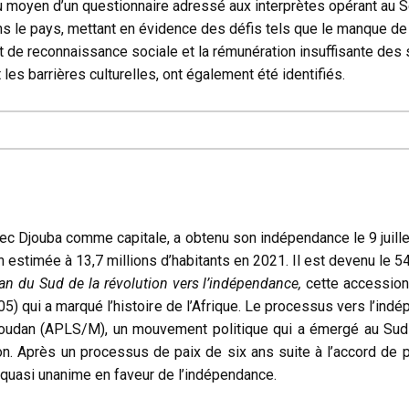
u moyen d’un questionnaire adressé aux interprètes opérant au S
ans le pays, mettant en évidence des défis tels que le manque d
t de reconnaissance sociale et la rémunération insuffisante des s
 les barrières culturelles, ont également été identifiés.
vec Djouba comme capitale, a obtenu son indépendance le 9 juille
estimée à 13,7 millions d’habitants en 2021. Il est devenu le 5
n du Sud de la révolution vers l’indépendance,
cette accession 
) qui a marqué l’histoire de l’Afrique. Le processus vers l’ind
oudan (APLS/M), un mouvement politique qui a émergé au Sud-S
ion. Après un processus de paix de six ans suite à l’accord de 
 quasi unanime en faveur de l’indépendance.