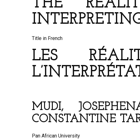
THE REALI
INTERPRETIN
Title in French
LES RÉAL
L’INTERPRÉT
MUDI, JOSEPHE
CONSTANTINE TA
Pan African University