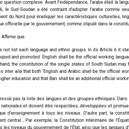
 question complexe. Avant l’indépendance, l’arabe était la langu
1956, le Sud-Soudan a été contraint d’adopter l’arabe comme 
nt du Nord pour éradiquer les caractéristiques culturelles, lin
ue officielle par le gouvernement, comme stipulé dans la constitu
 Affirme que:
not list each language and ethnic groups. In its Article 6 it s
oped and promoted. English shall be the official working langua
r hand, the constitution of the single states of South Sudan may fl
es inter alia that both ‘English and Arabic shall be the official w
higher education and that Bari shall be an additional official work
esse pas la liste des langues et des groupes ethniques. Dans so
tionales et doivent être respectées, développées et promues. L’
ue d’enseignement à tous les niveaux. D’autre part, la const
nt central , Par exemple, la Constitution intérimaire de l’Équat
tous les niveaux du gouvernement de l’État, ainsi que les langue