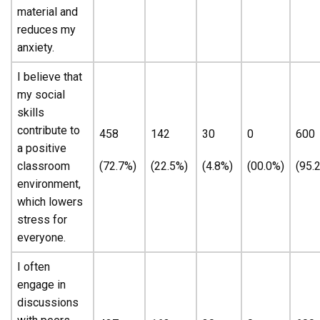
material and
reduces my
anxiety.
I believe that
my social
skills
contribute to
458
142
30
0
600
a positive
classroom
(72.7%)
(22.5%)
(4.8%)
(00.0%)
(95.
environment,
which lowers
stress for
everyone.
I often
engage in
discussions