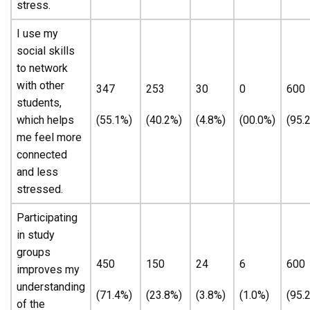
stress.
I use my
social skills
to network
with other
347
253
30
0
600
students,
which helps
(55.1%)
(40.2%)
(4.8%)
(00.0%)
(95.
me feel more
connected
and less
stressed.
Participating
in study
groups
450
150
24
6
600
improves my
understanding
(71.4%)
(23.8%)
(3.8%)
(1.0%)
(95.
of the