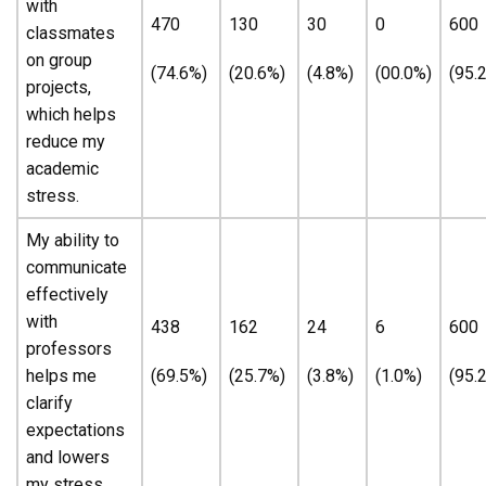
with
470
130
30
0
600
classmates
on group
(74.6%)
(20.6%)
(4.8%)
(00.0%)
(95.
projects,
which helps
reduce my
academic
stress.
My ability to
communicate
effectively
with
438
162
24
6
600
professors
helps me
(69.5%)
(25.7%)
(3.8%)
(1.0%)
(95.
clarify
expectations
and lowers
my stress.