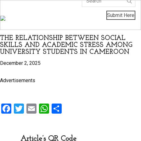
Home
About us
Journals
Authors
Editorial
Submit Here
THE RELATIONSHIP BETWEEN SOCIAL
SKILLS AND ACADEMIC STRESS AMONG
UNIVERSITY STUDENTS IN CAMEROON
December 2, 2025
Advertisements
F
T
E
W
S
a
wi
m
h
h
ce
tt
ail
at
ar
b
er
s
e
Article’s QR Code