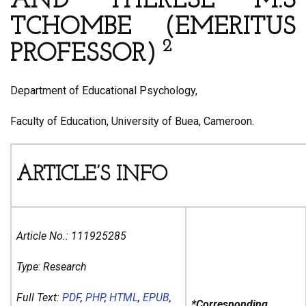
AND THERESE M.S
TCHOMBE (EMERITUS
2
PROFESSOR)
Department of Educational Psychology,
Faculty of Education, University of Buea, Cameroon.
ARTICLE’S INFO
Article No.:
111925285
Type
:
Research
Full Text:
PDF
,
PHP
,
HTML
,
EPUB
,
*Corresponding