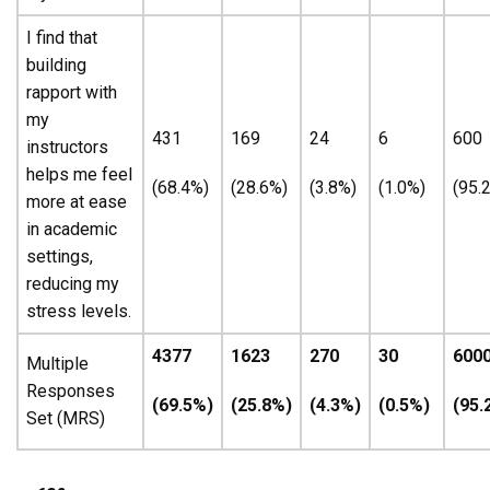
I find that
building
rapport with
my
431
169
24
6
600
instructors
helps me feel
(68.4%)
(28.6%)
(3.8%)
(1.0%)
(95.
more at ease
in academic
settings,
reducing my
stress levels.
4377
1623
270
30
600
Multiple
Responses
(69.5%)
(25.8%)
(4.3%)
(0.5%)
(95.
Set (MRS)