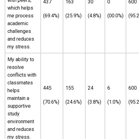
with peers,
437
163
30
0
600
which helps
me process
(69.4%)
(25.9%)
(4.8%)
(00.0%)
(95.
academic
challenges
and reduces
my stress.
My ability to
resolve
conflicts with
classmates
445
155
24
6
600
helps
maintain a
(70.6%)
(24.6%)
(3.8%)
(1.0%)
(95.
supportive
study
environment
and reduces
my stress.