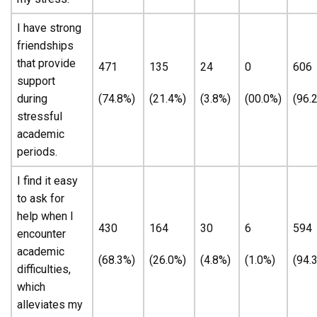
I have strong
friendships
that provide
471
135
24
0
606
support
during
(74.8%)
(21.4%)
(3.8%)
(00.0%)
(96.
stressful
academic
periods.
I find it easy
to ask for
help when I
430
164
30
6
594
encounter
academic
(68.3%)
(26.0%)
(4.8%)
(1.0%)
(94.
difficulties,
which
alleviates my