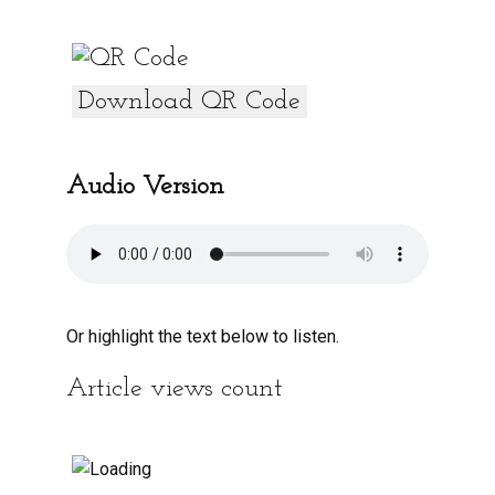
o
A
o
p
k
p
Download QR Code
Audio Version
Or highlight the text below to listen.
Article views count